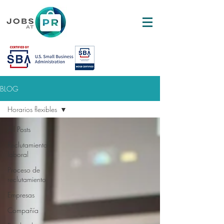
BLOG
Horarios flexibles
All Posts
Reclutamiento
laboral
Proceso de
reclutamiento
Empresas
Compañía