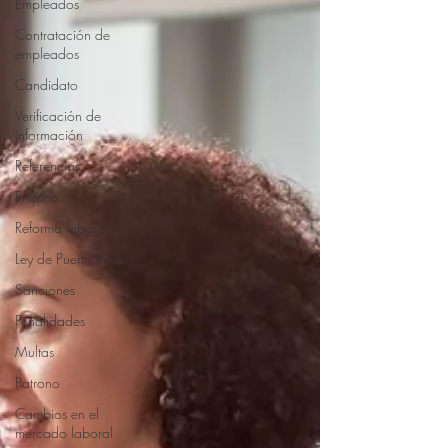
Empleados
Contratación de
empleados
Candidato
Verificación de
información
Referencias
Empleo
Reforma laboral
Ley de Puerto Rico
Sanciones
Penalidades
Multas
Patrono
Cambios en el
mercado laboral